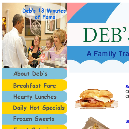
S
Ch
Ch
S