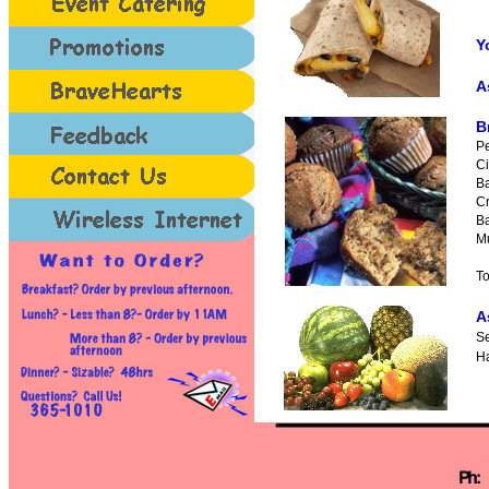
Y
A
B
P
C
B
Cr
B
Mu
To
A
Se
H